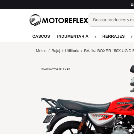
Saltar al contenido
En
Buscar
CASCOS
INDUMENTARIA
HERRAJES
▾
▾
Motos
/
Bajaj
/
Utilitaria
/
BAJAJ BOXER 150X UG DI