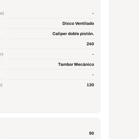
ro)
-
Disco Ventilado
Caliper doble pistón.
240
r)
-
Tambor Mecánico
-
m)
130
90