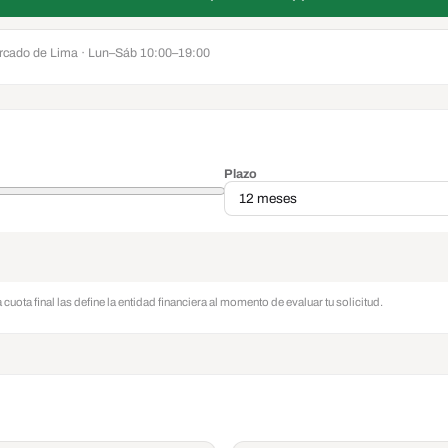
ercado de Lima · Lun–Sáb 10:00–19:00
Plazo
a cuota final las define la entidad financiera al momento de evaluar tu solicitud.