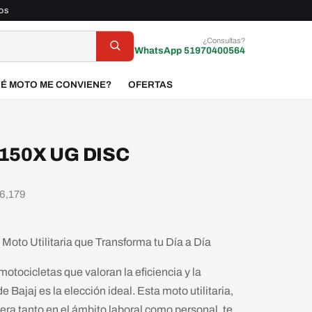
dos
¿Consultas?
WhatsApp 51970400564
É MOTO ME CONVIENE?
OFERTAS
150X UG DISC
 6,179
a Moto Utilitaria que Transforma tu Día a Día
otocicletas que valoran la eficiencia y la
 Bajaj es la elección ideal. Esta moto utilitaria,
ra tanto en el ámbito laboral como personal, te