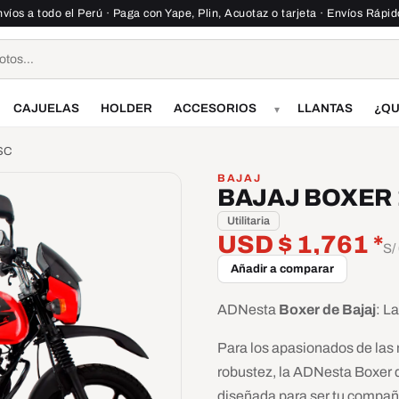
víos a todo el Perú · Paga con Yape, Plin, Acuotaz o tarjeta · Envíos Rápi
CAJUELAS
HOLDER
ACCESORIOS
LLANTAS
¿QU
▾
SC
BAJAJ
BAJAJ BOXER 
Utilitaria
USD $ 1,761 *
S/
Añadir a comparar
ADNesta
Boxer de Bajaj
: L
Para los apasionados de las m
robustez, la ADNesta Boxer de
diseñada para ser tu compañe