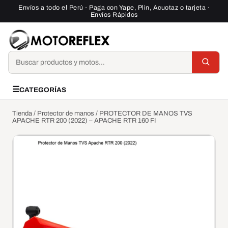
Saltar al contenido
Envíos a todo el Perú · Paga con Yape, Plin, Acuotaz o tarjeta ·
Envíos Rápidos
Buscar
☰
CATEGORÍAS
Tienda
/
Protector de manos
/ PROTECTOR DE MANOS TVS
APACHE RTR 200 (2022) – APACHE RTR 160 FI