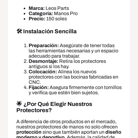
Marca:
Leos Parts
Categoría:
Manos Pro
Precio:
150 soles
🛠️ Instalación Sencilla
Preparación:
Asegúrate de tener todas
las herramientas necesarias y un espacio
adecuado para trabajar.
Desmontaje:
Retira los protectores
antiguos si los hay.
Colocación:
Alinea los nuevos
protectores con las bocinas fabricadas en
CNC.
Fijación:
Asegura firmemente con tornillos
y verifica que estén bien sujetos.
🌟 ¿Por Qué Elegir Nuestros
Protectores?
A diferencia de otros productos en el mercado,
nuestros protectores de manos no solo ofrecen
protección
sino que también aportan un
diseño
moderno y deportivo
. Además, la calidad de