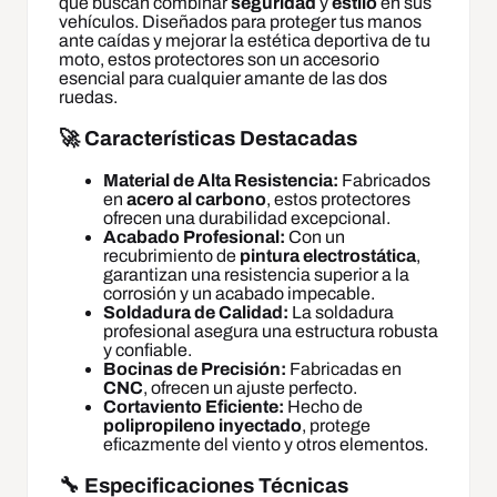
que buscan combinar
seguridad
y
estilo
en sus
vehículos. Diseñados para proteger tus manos
ante caídas y mejorar la estética deportiva de tu
moto, estos protectores son un accesorio
esencial para cualquier amante de las dos
ruedas.
🚀 Características Destacadas
Material de Alta Resistencia:
Fabricados
en
acero al carbono
, estos protectores
ofrecen una durabilidad excepcional.
Acabado Profesional:
Con un
recubrimiento de
pintura electrostática
,
garantizan una resistencia superior a la
corrosión y un acabado impecable.
Soldadura de Calidad:
La soldadura
profesional asegura una estructura robusta
y confiable.
Bocinas de Precisión:
Fabricadas en
CNC
, ofrecen un ajuste perfecto.
Cortaviento Eficiente:
Hecho de
polipropileno inyectado
, protege
eficazmente del viento y otros elementos.
🔧 Especificaciones Técnicas