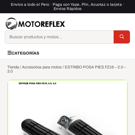
Saltar al contenido
Envíos a todo el Perú · Paga con Yape, Plin, Acuotaz o tarjeta ·
Envíos Rápidos
Buscar
☰
CATEGORÍAS
Tienda
/
Accesorios para motos
/ ESTRIBO POSA PIES FZ16 – 2.0 –
3.0