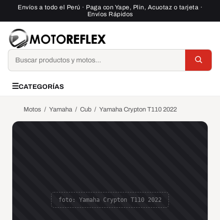
Saltar al contenido
Envíos a todo el Perú · Paga con Yape, Plin, Acuotaz o tarjeta ·
Envíos Rápidos
Buscar
☰
CATEGORÍAS
Motos
/
Yamaha
/
Cub
/
Yamaha Crypton T110 2022
foto: Yamaha Crypton T110 2022