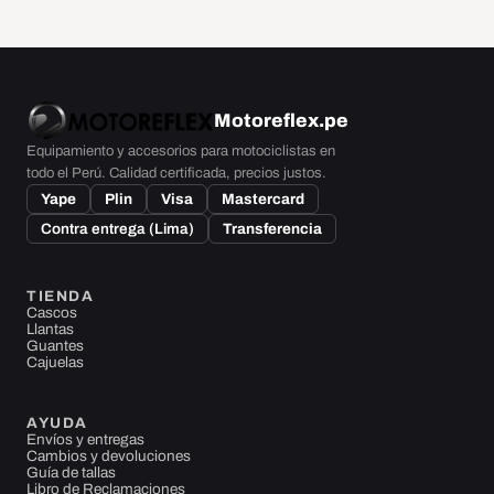
Motoreflex
.pe
Equipamiento y accesorios para motociclistas en
todo el Perú. Calidad certificada, precios justos.
Yape
Plin
Visa
Mastercard
Contra entrega (Lima)
Transferencia
TIENDA
Cascos
Llantas
Guantes
Cajuelas
AYUDA
Envíos y entregas
Cambios y devoluciones
Guía de tallas
Libro de Reclamaciones