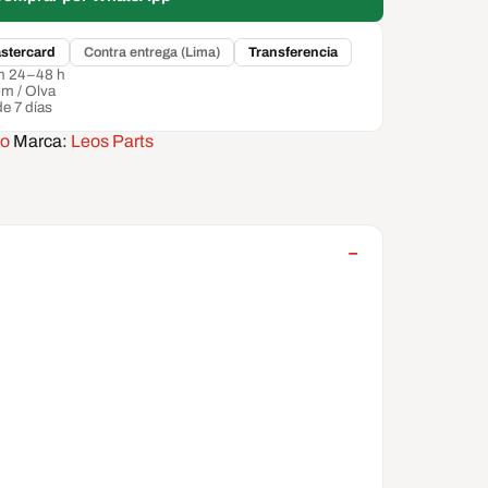
stercard
Contra entrega (Lima)
Transferencia
en 24–48 h
om / Olva
de 7 días
to
Marca:
Leos Parts