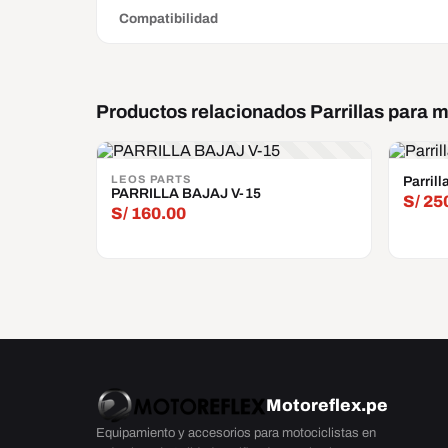
Compatibilidad
Productos relacionados Parrillas para 
LEOS PARTS
Parril
PARRILLA BAJAJ V-15
S/
25
S/
160.00
Motoreflex
.pe
Equipamiento y accesorios para motociclistas en