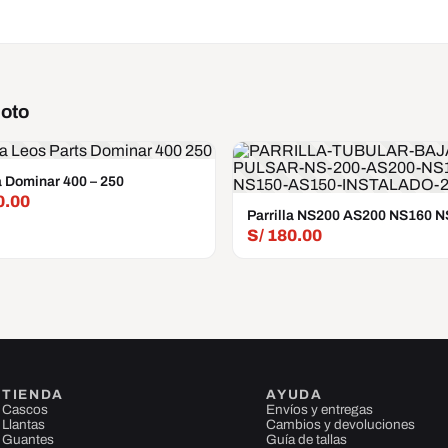
moto
la Dominar 400 – 250
0.00
Parrilla NS200 AS200 NS160 
S/
180.00
TIENDA
AYUDA
Cascos
Envíos y entregas
Llantas
Cambios y devoluciones
Guantes
Guía de tallas