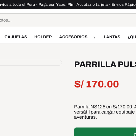
víos a todo el Perú · Paga con Yape, Plin, Acuotaz o tarjeta · Envíos Rápi
CAJUELAS
HOLDER
ACCESORIOS
LLANTAS
¿QU
▾
PARRILLA PUL
S/
170.00
Parrilla NS125 en S/170.00. A
versátil para cargar equipaje
aventuras.
C