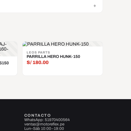
LEOS PARTS
PARRILLA HERO HUNK-150
S/
180.00
NS150
CONTACTO
WhatsApp: 51970400564
ventas@motoreflex.pe
Lun–Sáb 10:00–19:00